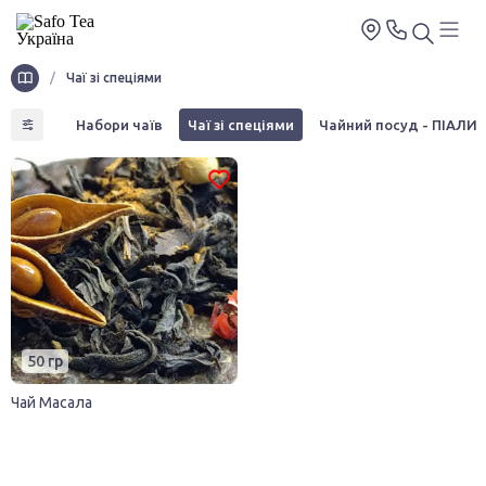
/
Чаї зі спеціями
Пуери
Набори чаїв
Чаї зі спеціями
Чайний посуд - ПІАЛИ
50 гр
Чай Масала