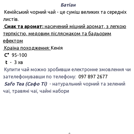
Батіан
Кенійський чорний чай - це суміш великих та середніх
листів.
Смак та аромат:
насичений міцний аромат, з легкою
терпкістю, медовим післясмаком та бадьорим
ефектом
Країна походження:
Кенія
C°
95-100
t
-
3 хв
Купити чай можно зробивши електронне змовлення чи
зателефонувавши по телефону:
097 897 2677
Safo Tea (Сафо Ті)
- натуральний чорний та зелений
чаї, травяні чаї, чайні набори