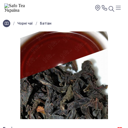
/
Чорні чаї
/
Батіан