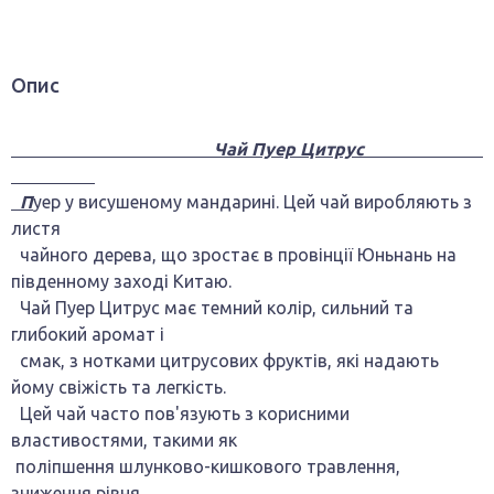
Опис
Чай Пуер Цитрус
П
уер у висушеному мандарині. Цей чай виробляють з
листя
чайного дерева, що зростає в провінції Юньнань на
південному заході Китаю.
Чай Пуер Цитрус має темний колір, сильний та
глибокий аромат і
смак, з нотками цитрусових фруктів, які надають
йому свіжість та легкість.
Цей чай часто пов'язують з корисними
властивостями, такими як
поліпшення шлунково-кишкового травлення,
зниження рівня