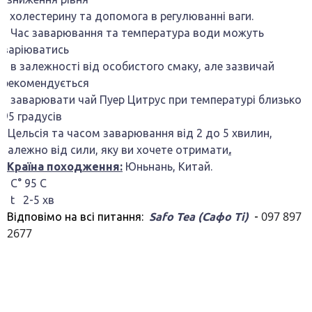
холестерину та допомога в регулюванні ваги.
Час заварювання та температура води можуть
варіюватись
в залежності від особистого смаку, але зазвичай
рекомендується
заварювати чай Пуер Цитрус при температурі близько
95 градусів
Цельсія та часом заварювання від 2 до 5 хвилин,
залежно від сили, яку ви хочете отримати
.
Країна походження:
Юньнань, Китай.
C° 95 С
t 2-5 хв
097 897
Відповімо на всі питання:
Safo Tea (Сафо Ті)
-
2677