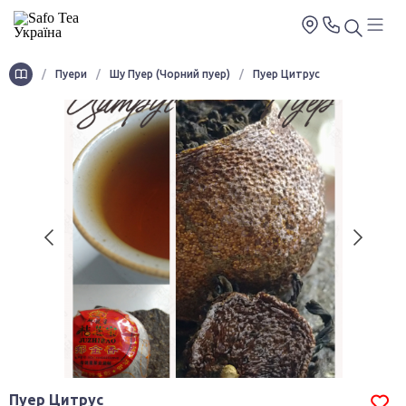
/
Пуери
/
Шу Пуер (Чорний пуер)
/
Пуер Цитрус
Пуер Цитрус