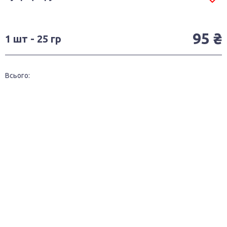
95 ₴
1 шт - 25 гр
Всього: