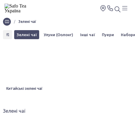
/
Зелені чаї
упажі
Зелені чаї
Улуни (Оолонг)
Інші чаї
Пуери
Набори
Китайські зелені чаї
Зелені чаї